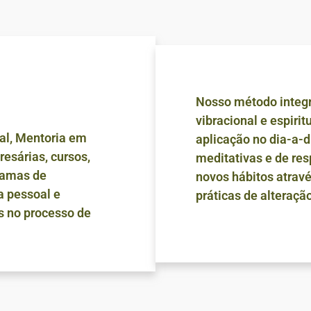
Nosso método integr
vibracional e espiri
al, Mentoria em
aplicação no dia-a-d
esárias, cursos,
meditativas e de re
ramas de
novos hábitos atrav
a pessoal e
práticas de alteração
s no processo de