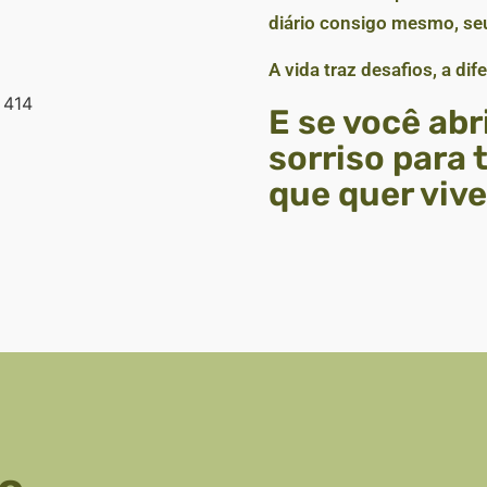
diário consigo mesmo, seu
A vida traz desafios, a di
E se você abr
sorriso para 
que quer viv