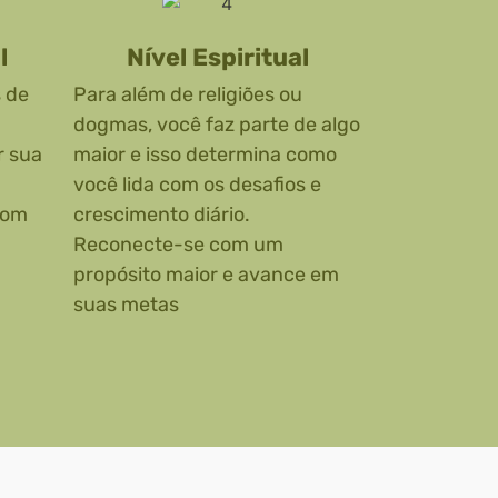
l
Nível Espiritual
 de
Para além de religiões ou
dogmas, você faz parte de algo
r sua
maior e isso determina como
você lida com os desafios e
com
crescimento diário.
Reconecte-se com um
propósito maior e avance em
suas metas