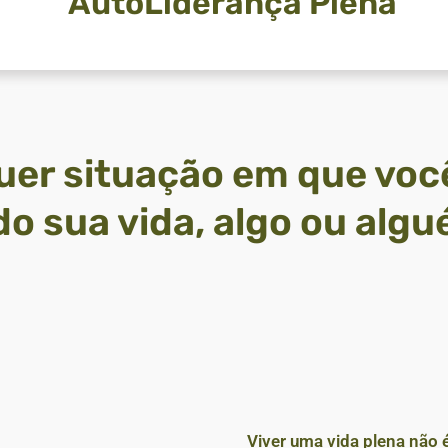
AutoLiderança Plena
er situação em que voc
do sua vida, algo ou algu
Viver uma vida plena não 