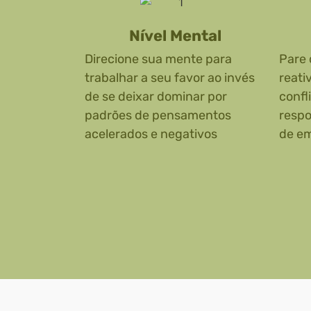
Nível Mental
Direcione sua mente para
Pare 
trabalhar a seu favor ao invés
reati
de se deixar dominar por
confl
padrões de pensamentos
respo
acelerados e negativos
de e