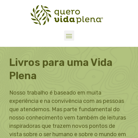
Livros para uma Vida
Plena
Nosso trabalho é baseado em muita
experiência e na convivência com as pessoas
que atendemos. Mas parte fundamental do
nosso conhecimento vem também de leituras
inspiradoras que trazem novos pontos de
vista sobre o ser humano e sobre o mundo em