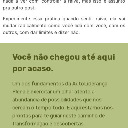
nada a ver com ‘controlar a raiva’, mas isso é assunto
pra outro post.
Experimente essa prática quando sentir raiva, ela vai
mudar radicalmente como você lida com você, com os
outros, com dar limites e dizer não.
Você não chegou até aqui
por acaso.
Um dos fundamentos da AutoLiderança
Plena é exercitar um olhar atento à
abundância de possibilidades que nos
cercam o tempo todo. E aqui estamos nós,
prontas para te guiar neste caminho de
transformação e descobertas.